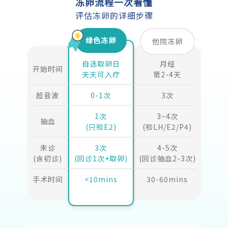
冻卵流程一次看懂
评估冻卵的详细步骤
绿色冻卵
他院冻卵
自选取卵日
月经
开始时间
天天可入疗
第2-4天
超音波
0-1次
3次
1次
3~4次
抽血
(只验E2)
(验LH/E2/P4)
来诊
3次
4-5次
(含初诊)
(回诊1次+取卵)
(回诊抽血2-3次)
手术时间
<10mins
30-60mins