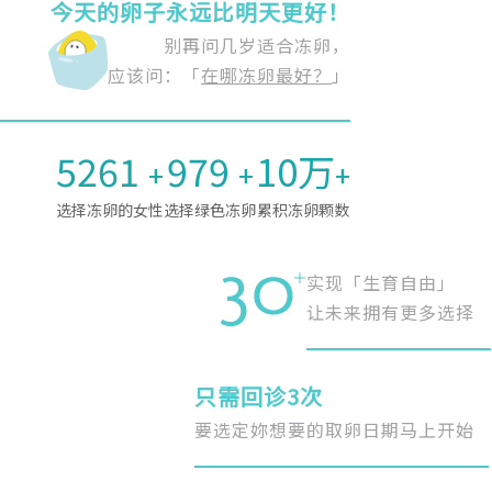
今天的卵子永远比明天更好！
别再问几岁适合冻卵，
应该问：「
在哪冻卵最好？
」
5261
979
10万
+
+
+
选择冻卵的女性
选择绿色冻卵
累积冻卵颗数
实现「生育自由」
让未来拥有更多选择
只需回诊3次
要选定妳想要的取卵日期马上开始