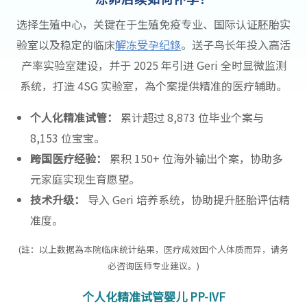
选择生殖中心，关键在于生殖免疫专业、国际认证胚胎实
验室以及稳定的临床
解冻受孕纪錄
。送子鸟长年投入高活
产率实验室建设，并于 2025 年引进 Geri 全时显微监测
系统，打造 4SG 实验室，為个案提供精准的医疗辅助。
个人化精准试管：
累计超过 8,873 位毕业个案与
8,153 位宝宝。
跨国医疗经验：
累积 150+ 位海外输出个案，协助多
元家庭实现生育愿望。
技术升级：
导入 Geri 培养系统，协助提升胚胎评估精
准度。
(註：以上数据為本院临床统计结果，医疗成效因个人体质而异，请务
必咨询医师专业建议。)
个人化精准试管婴儿 PP-IVF