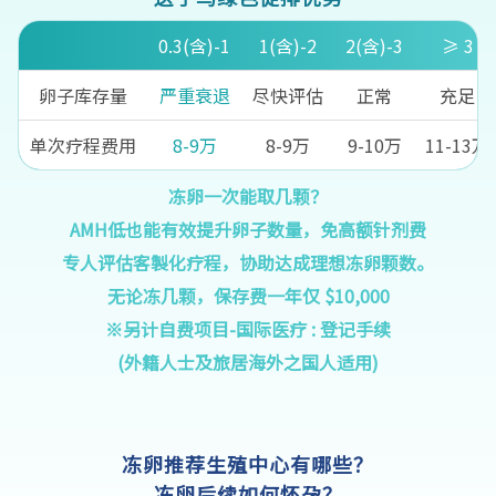
0.3(含)-1
1(含)-2
2(含)-3
≥ 3
卵子库存量
严重衰退
尽快评估
正常
充足
单次疗程费用
8-9万
8-9万
9-10万
11-13万
冻卵一次能取几颗？
AMH低也能有效提升卵子数量，免高额针剂费
专人评估客製化疗程，协助达成理想冻卵颗数。
无论冻几颗，保存费一年仅 $10,000
※另计自费项目-国际医疗 : 登记手续
(外籍人士及旅居海外之国人适用)
冻卵推荐生殖中心有哪些？
冻卵后续如何怀孕？