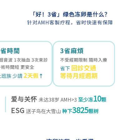
「好！3省」绿色冻卵是什么？
针对AMH客製疗程，省时快速有保障
10
爱与关怀
未达38岁 AMH>3
至少冻
颗
3825
ESG
送子鸟在大雪山
种下
颗树