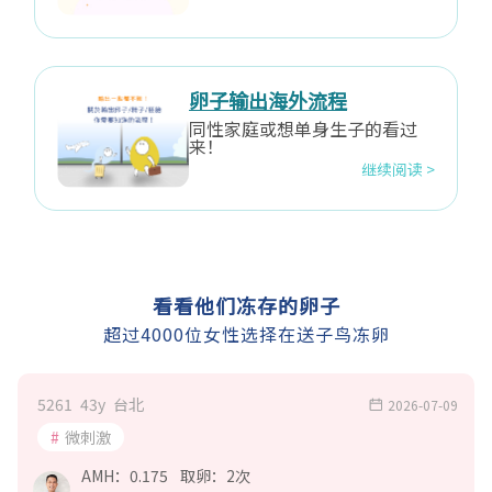
卵子输出海外流程
同性家庭或想单身生子的看过
来！
继续阅读 >
看看他们冻存的卵子
超过4000位女性选择在送子鸟冻卵
5261
43
y
台北
2026-07-09
微刺激
AMH：
0.175
取卵：
2
次