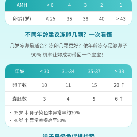
AMH
> 6
4
3
2
1
卵龄(岁)
≤25
35
38
40
> 43
不同年龄建议冻卵几颗？一次看懂
几岁冻卵最适合？冻卵几颗更好？
依年龄冻存足够卵子
90% 机率让妳成功带回一个宝宝！
年龄
< 30
31-34
35-37
> 38
卵子数
10
11
15
20 ↑
囊胚数
3
4
5
6 ↑
・ 35岁 ↓ 卵子染色体异常率约30%
・ 40岁 ↑ 异常率提高至50%
送子鸟绿色促排优势