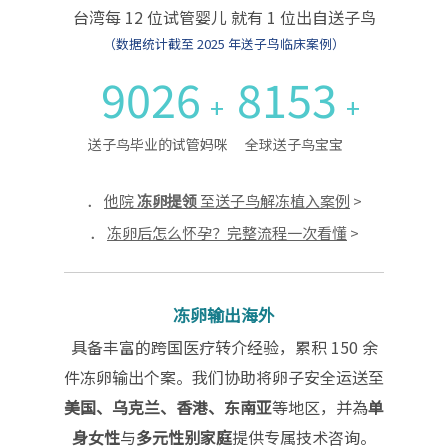
台湾每 12 位试管婴儿 就有 1 位出自送子鸟
（数据统计截至 2025 年送子鸟临床案例）
9026
8153
+
+
送子鸟毕业的试管妈咪
全球送子鸟宝宝
．
他院
冻卵提领
至送子鸟解冻植入案例
>
．
冻卵后怎么怀孕？完整流程一次看懂
>
冻卵输出海外
具备丰富的跨国医疗转介经验，累积 150 余
件冻卵输出个案。我们协助将卵子安全运送至
美国、乌克兰、香港、东南亚
等地区，并為
单
身女性
与
多元性别家庭
提供专属技术咨询。