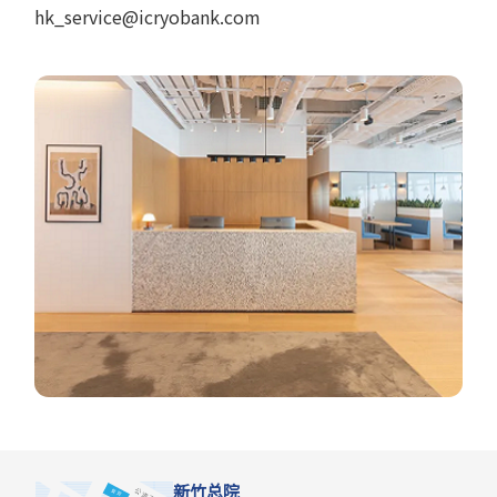
hk_service@icryobank.com
新竹总院