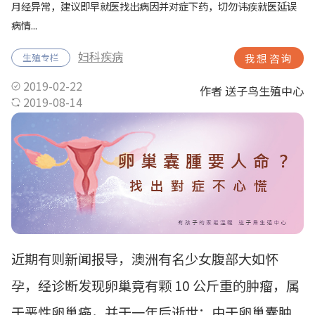
月经异常，建议即早就医找出病因并对症下药，切勿讳疾就医延误
病情...
妇科疾病
生殖专栏
我想咨询
2019-02-22
作者 送子鸟生殖中心
2019-08-14
近期有则新闻报导，澳洲有名少女腹部大如怀
孕，经诊断发现卵巢竟有颗 10 公斤重的肿瘤，属
于恶性卵巢癌，并于一年后逝世；由于卵巢囊肿