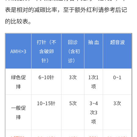
表是相对的减碳比率，至于额外红利请参考后记
的比较表。
打针（不
回诊
抽 血
超音波
AMH>3
含破卵
（含初
针）
诊）
绿色促
6~10针
3次
1次1
0~1
排
项
10~15针
5次
3~4
3次
一般促
次3
排
项