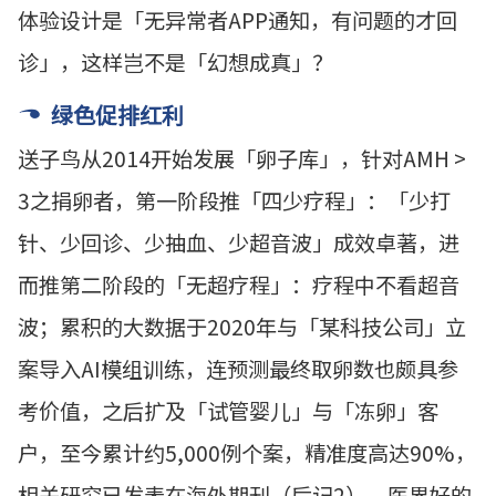
体验设计是「无异常者
APP
通知，有问题的才回
诊」，这样岂不是「幻想成真」？
绿色促排红利
送子鸟从
2014
开始发展「卵子库」，针对
AMH >
3
之捐卵者，第一阶段推「四少疗程」：「少打
针、少回诊、少抽血、少超音波」成效卓著，进
而推第二阶段的「无超疗程」：疗程中不看超音
波；累积的大数据于
2020
年与「某科技公司」立
案导入
AI
模组训练，连预测最终取卵数也颇具参
考价值，之后扩及「试管婴儿」与「冻卵」客
户，至今累计约
5,000
例个案，精准度高达
90%
，
相关研究已发表在海外期刊（后记2），医界好的