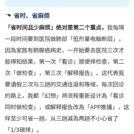
省时、省麻烦
「省时间且少麻烦」绝对是第二个重点，
我每隔
一段时间要到医院做肺部「低剂量电脑断层」，
因為家族有肺腺癌病史，一开始要去医院三次才
能得知结果，第一次「看诊」顺便排检查，第二
次「做检查」，第三次「解释报告」，这代表我
要请假三次与三趟的交通往返和等候，每次回诊
的路上，我都「幻想」将流程重新设计為「看诊
同时做检查」，或解释报告改為「
APP
推播」，这
样至少可省一趟，从三趟减為两趟不小心省了
「
1/3
碳排」。