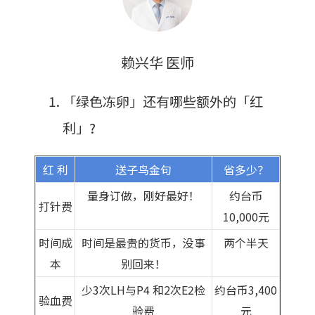
赖兴华 医师
「绿色冻卵」还有哪些额外的「红
利」
?
红 利
送子鸟金句
省多少？
量身订做，刚好最好！
约台币
打针费
10,000元
时间成
时间是最贵的货币，没事
两个半天
本
别回来！
少3次LH与P4 和2次E2检
约台币3,400
验血费
验费
元