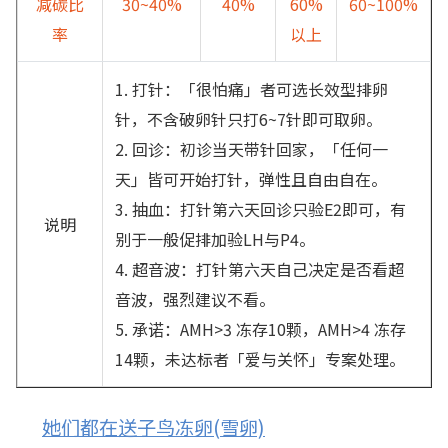
减碳比
30~40%
40%
60%
60~100%
率
以上
1. 打针：「很怕痛」者可选长效型排卵
针，不含破卵针只打6~7针即可取卵。
2. 回诊：初诊当天带针回家，「任何一
天」皆可开始打针，弹性且自由自在。
3. 抽血：打针第六天回诊只验E2即可，有
说明
别于一般促排加验LH与P4。
4. 超音波：打针第六天自己决定是否看超
音波，强烈建议不看。
5. 承诺：AMH>3 冻存10颗，AMH>4 冻存
14颗，未达标者「爱与关怀」专案处理。
她们都在送子鸟冻卵(雪卵)