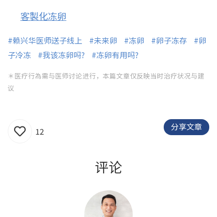
客製化冻卵
#赖兴华医师送子线上
#未来卵
#冻卵
#卵子冻存
#卵
子冷冻
#我该冻卵吗?
#冻卵有用吗?
＊医疗行為需与医师讨论进行，本篇文章仅反映当时治疗状况与建
议
分享文章
12
评论