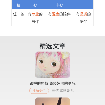
位
心
中心
任 务
有
专业
的
有
温度
的陪伴
有
品质
的
陪伴
陪伴
精选文章
眼裡的独特 免疫妈咪的勇气
三代试管婴儿
生殖专栏