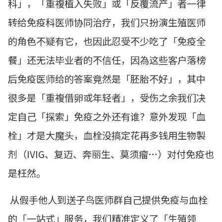
科」，「重複植入失败」或「反覆流产」者一律
转给免疫科医师协同治疗，我们只扮演生殖医师
的角色不疑有它，也因此忍受不少吃了「免疫全
餐」还无法毕业者的不信任，因為这些客户落榜
后免疫医师给的答案竟然是「胚胎不好」，其中
很多是「重複借卵或年轻者」，受伤之余我们决
定自己「探索」免疫之外还有谁？意外发现「血
栓」才是大魔头，血栓没搞定花再多钱用生物製
剂（IVIG、复迈、奔丽生、莫须瘤…）对付免疫也
是枉然。
从假手他人到送子鸟医师群自己提供免疫与血栓
的「一站式」服务，我们精准定义了「生殖领