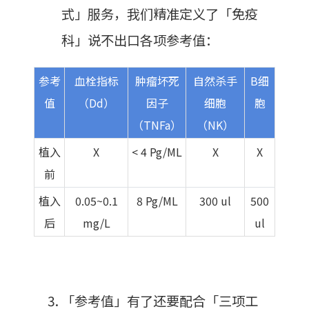
式」服务，我们精准定义了「免疫
科」说不出口各项参考值：
参考
血栓指标
肿瘤坏死
自然杀手
B细
值
（Dd）
因子
细胞
胞
（TNFa）
（NK）
植入
X
< 4 Pg/ML
X
X
前
植入
0.05~0.1
8 Pg/ML
300 ul
500
后
mg/L
ul
「参考值」有了还要配合「三项工