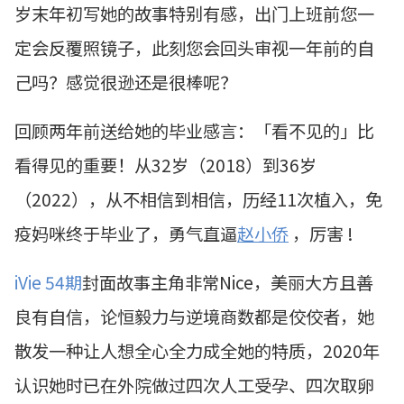
岁末年初写她的故事特别有感，出门上班前您一
定会反覆照镜子，此刻您会回头审视一年前的自
己吗？感觉很逊还是很棒呢？
回顾两年前送给她的毕业感言：「看不见的」比
看得见的重要！从32岁（2018）到36岁
（2022），从不相信到相信，历经11次植入，免
疫妈咪终于毕业了，勇气直逼
赵小侨
，厉害 !
iVie 54期
封面故事主角非常Nice，美丽大方且善
良有自信，论恒毅力与逆境商数都是佼佼者，她
散发一种让人想全心全力成全她的特质，2020年
认识她时已在外院做过四次人工受孕、四次取卵