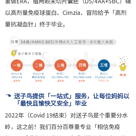
重做ERA，植两颗未切片囊胚（D5/4AA+5BC）辅
以高剂量免疫球蛋白、Cimzia、冒险给予「高剂
量抗凝血针」终于毕业。
送子鸟提供「一站式」服务，让每位妈妈以
「最快且愉快又安全」毕业
2022年（Covid 19结束）对送子鸟是个重要分水
岭，这之前！我们百分百尊重专业「相信免疫