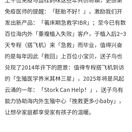
免疫医师的提醒：「胚胎不好！」，激励我们开
发出新产品：「著床期急救学IBR」；至今已有数
百位海内外「重複植入失败」客户，于植入后2~3
天专程（搭飞机）来「急救」而毕业，值得兴奋
的是每年因此「救回」上百位小宝贝，送子鸟也
兑现了2014年许下的愿景：值得专程搭飞机到访
的「生殖医学界米其林三星」，2025年将是风起
云涌的一年：「Stork Can Help！」，送子鸟有
能力协助海内外生殖中心「挽救更多小baby」，
让想孕家庭都享受家有孩子的温暖。