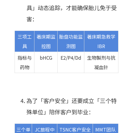
具」动态追踪，才能确保胎儿免于受
害：
三项工
著床期监
胎盘功能监
著床期急救学
具
控图
测图
IBR
指标与
bHCG
E2/P4/Dd
生物製剂与抗
药物
凝血针
為了「客户安全」还要成立「三个特
殊单位」陪伴客户到毕业：
三个单
JC旅程中
TSNC客户安全
MMT团队