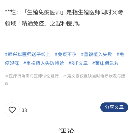
**註：「生殖免疫医师」是指生殖医师同时又跨
领域「精通免疫」之混种医师。
#赖兴华医师送子线上
#免疫不孕
#重複植入失败
#免
疫妈咪
#重複植入失败特诊
#RIF文章
#著床期急救
＊医疗行為需与医师讨论进行，本篇文章仅反映当时治疗状况与建
议
分享文章
38
评论