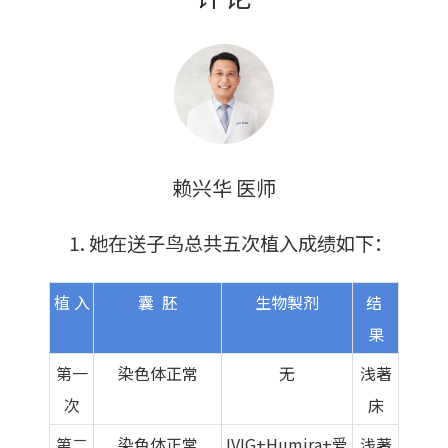
赖兴华 医师
她在送子鸟总共五次植入成绩如下：
植 入
囊 胚
生物製剂
结
果
第一
染色体正常
无
浅著
次
床
第二
染色体正常
IVIG+Humira+爱
浅著