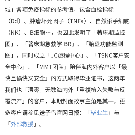
域」各项免疫指标的参考值，包含血栓指标
（Dd）、肿瘤坏死因子（TNFa）、自然杀手细胞
（NK）、B细胞…，也因此发明了「著床期监控
图」、「著床期急救学IBR」、「胎盘功能监测
图」，同时成立「JC旅程中心」、「TSNC客户安
全中心」、「MMT团队」陪伴海内外客户以「最
快且愉快又安全」的方式取得毕业证书，这两年
我们也「清零」无数海内外「重複植入失败与反
覆流产」的客户，本期封面故事主角是其一，更
多客户请参见送子鸟官网日报：「
毕业生
」与
「
外部救援
」。