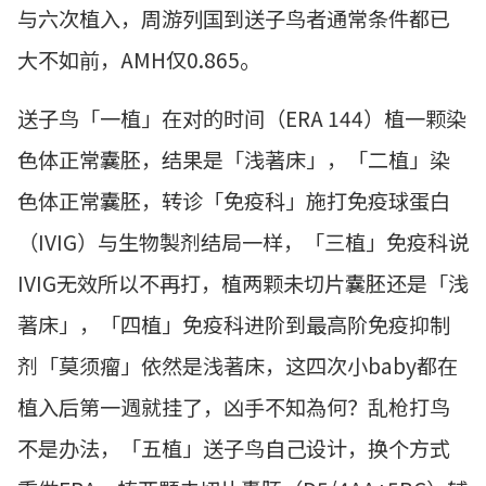
与六次植入，周游列国到送子鸟者通常条件都已
大不如前，AMH仅0.865。
送子鸟「一植」在对的时间（ERA 144）植一颗染
色体正常囊胚，结果是「浅著床」，「二植」染
色体正常囊胚，转诊「免疫科」施打免疫球蛋白
（IVIG）与生物製剂结局一样，「三植」免疫科说
IVIG无效所以不再打，植两颗未切片囊胚还是「浅
著床」，「四植」免疫科进阶到最高阶免疫抑制
剂「莫须瘤」依然是浅著床，这四次小baby都在
植入后第一週就挂了，凶手不知為何？乱枪打鸟
不是办法，「五植」送子鸟自己设计，换个方式