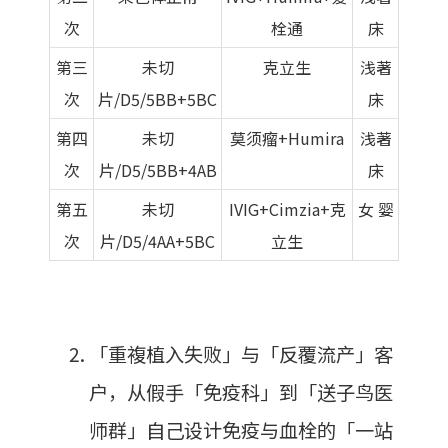
次
栓通
床
第三
未切
克立生
浅著
次
片/D5/5BB+5BC
床
第四
未切
莫须瘤+Humira
浅著
次
片/D5/5BB+4AB
床
第五
未切
IVIG+Cimzia+克
女 婴
次
片/D5/4AA+5BC
立生
「重複植入失败」与「反覆流产」客
户，从假手「免疫科」到「送子鸟医
师群」自己设计免疫与血栓的「一站