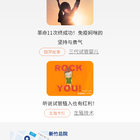
革命11次终成功！免疫妈咪的
坚持与勇气
三代试管婴儿
圆梦故事
听说试管植入也有红利！
生殖技术
生殖专栏
新竹总院