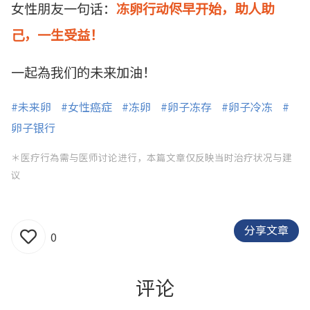
女性朋友一句话：
冻卵行动侭早开始，助人助
己，一生受益！
一起為我们的未来加油！
#未来卵
#女性癌症
#冻卵
#卵子冻存
#卵子冷冻
#
卵子银行
＊医疗行為需与医师讨论进行，本篇文章仅反映当时治疗状况与建
议
分享文章
0
评论