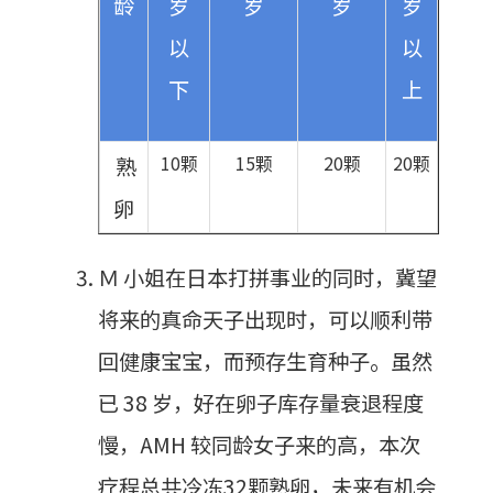
龄
岁
岁
岁
岁
以
以
下
上
10颗
15颗
20颗
20颗
熟
卵
Ｍ 小姐在日本打拼事业的同时，冀望
将来的真命天子出现时，可以顺利带
回健康宝宝，而预存生育种子。虽然
已 38 岁，好在卵子库存量衰退程度
慢，AMH 较同龄女子来的高，本次
疗程总共冷冻32颗熟卵，未来有机会