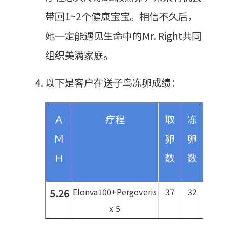
带回1~2个健康宝宝。相信不久后，
她一定能遇见生命中的Mr. Right共同
组织美满家庭。
以下是客户在送子鸟冻卵成绩：
Ａ
疗程
取
冻
Ｍ
卵
卵
Ｈ
数
数
Elonva100+Pergoveris
37
32
5.26
x 5