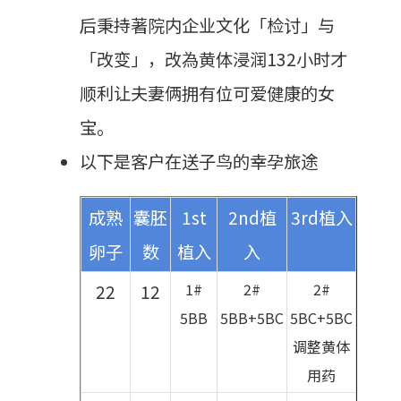
后秉持著院内企业文化「检讨」与
「改变」，改為黄体浸润132小时才
顺利让夫妻俩拥有位可爱健康的女
宝。
以下是客户在送子鸟的幸孕旅途
成熟
囊胚
1st
2nd植
3rd植入
卵子
数
植入
入
1#
2#
2#
22
12
5BB
5BB+5BC
5BC+5BC
调整黄体
用药