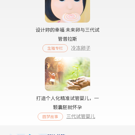
设计妳的幸福 未来卵与三代试
管普拉斯
冷冻卵子
生殖专栏
打造个人化精准试管婴儿，一
颗囊胚就怀孕
三代试管婴儿
圆梦故事