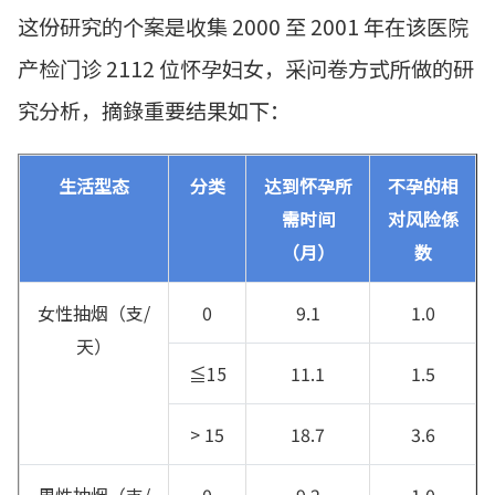
这份研究的个案是收集 2000 至 2001 年在该医院
产检门诊 2112 位怀孕妇女，采问卷方式所做的研
究分析，摘錄重要结果如下：
生活型态
分类
达到怀孕所
不孕的相
需时间
对风险係
（月）
数
女性抽烟（支/
0
9.1
1.0
天）
≦15
11.1
1.5
> 15
18.7
3.6