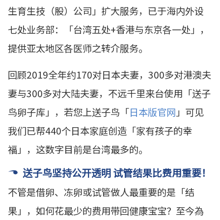
生育生技
（股）
公司」扩大服务，已于海内外设
七处业务部：「台湾五处+香港与东京各一处」，
提供亚太地区各医师之转介服务。
回顾2019全年约170对日本夫妻，300多对港澳夫
妻与300多对大陆夫妻，不远千里来台使用「送子
鸟卵子库」，若您上送子鸟「
日本版官网
」可见
我们已帮440个日本家庭创造「家有孩子的幸
福」，这数字目前是台湾最多的。
送子鸟坚持公开透明 试管结果比费用重要！
不管是借卵、冻卵或试管做人最重要的是「结
果」，如何花最少的费用带回健康宝宝？至今為