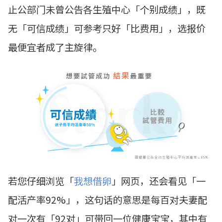
止公部门未曾公告各生殖中心「个别成绩」，既
无
「
可信成绩
」
可参考只好
「
比费用
」
，选报价
最便宜者成了主旋律。
若您仔细浏览「
我想借卵
」网页，还会看见「一
配活产率92%」，这句话的意思是每百对夫妻配
对一次有「92对」可带回一位健康宝宝，其中有