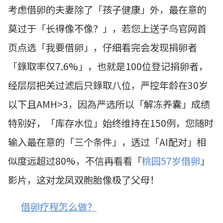
考虑借卵的夫妻除了「孩子健康」外，最在意的
莫过于「长得像不像？」，若您上送子鸟官网首
页点选「我要借卵」，仔细看完会发现捐卵者
「錄取率仅7.6%」，也就是100位登记捐卵者，
经层层把关过滤后只錄取八位，严控年龄在30岁
以下且AMH>3，因為严选所以「解冻养囊」成绩
特别好，「库存水位」始终维持在150例，您随时
输入最在意的「三个条件」，透过「AI配对」相
似度远超过80%，不信再看看「
桃园57岁借卵
」
影片，这对龙凤双胞胎像极了父母！
借卵疗程怎么做？