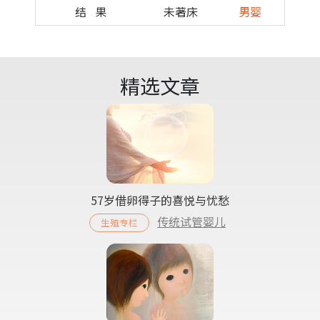
结 果
未著床
男婴
精选文章
57岁借卵得子的喜悦与忧愁
传统试管婴儿
生殖专栏