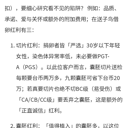
扣）
，要细心研究看不见的陷阱？ 例如
：
品质
、
承诺、爱与关怀或额外的附加费用；在送子鸟借
卵红利有三：
切片红利：捐卵者皆
「
严选
」
30岁以下年轻
女性，染色体异常率低，未必要做PGT-
A
（PGS）。
以此位客户而言，囊胚切片送检
每颗要台币两万多，九颗囊胚可省下台币20
万
；
若真要切片也绝不切BC级
（易受伤）
或
「
CA/CB/CC级
」
要丢弃之囊胚
，
这是额外的
「正直诚信」红利。
囊胚红利：「值得植入」的囊胚多，以这位