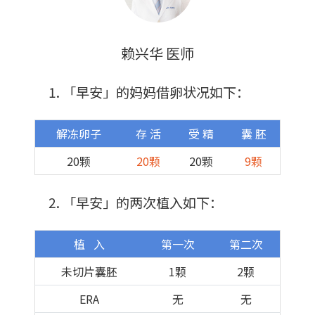
赖兴华 医师
「
早安
」的
妈妈借卵状况如下
：
解冻卵子
存 活
受 精
囊 胚
20颗
20颗
20颗
9颗
「
早安
」的
两次植入如下
：
植 入
第一次
第二次
未切片囊胚
1颗
2颗
ERA
无
无