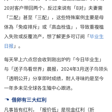
20对客户带回两个，反过来说有「8对」夫妻需
「二配」甚至「三配」，这些特殊案例主要是母
体為「免疫排斥」或「高血栓值」，导致重複植
入失败或反覆流产，想了解更多可订阅「
毕业生
日报
」
。
每天早上六点您会收到刚出炉的「今日毕业生」
与「送子鸟看世界」晨报，2024年3月送子鸟领头
「透明公开」分享即时成绩，耐人寻味的是至今
一年多未见全球各生殖中心跟进。
借卵有三大红利
凡事皆有红利，
「
报价低
」
是现金红利
（折