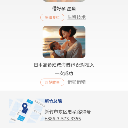
借好孕 墨鱼
生殖技术
生殖专栏
日本高龄妇跨海借卵 配对植入
一次成功
借卵借精
圆梦故事
新竹总院
新竹市东区忠孝路80号
+886-3-573-3355