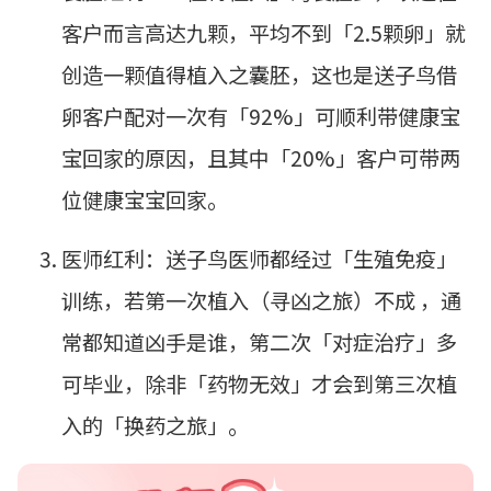
客户而言高达九颗，平均不到「2.5颗卵」就
创造一颗值得植入之囊胚，这也是送子鸟借
卵客户配对一次有
「
92%
」
可顺利带健康宝
宝回家的原因，且其中
「
20%
」
客户可带两
位健康宝宝回家。
医师红利：送子鸟医师都经过「生殖免疫」
训练，若第一次植入（寻凶之旅）不成 ，通
常都知道凶手是谁，第二次「对症治疗」多
可毕业，除非「药物无效」才会到第三次植
入的「换药之旅」。