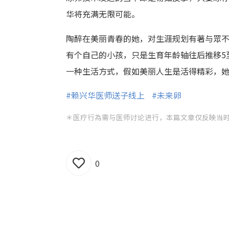
华将充满无限可能。
陶醉在美丽青春的她，对生涯规划有著与眾
有个自己的小孩，只是生育年龄轴往后推移5
一种生活方式，假如美丽人生是活得精彩，
#赖兴华医师送子线上
#未来卵
＊医疗行為需与医师讨论进行，本篇文章仅反映当
0