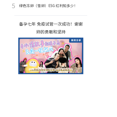
绿色冻卵（雪卵）ESG 红利知多少！
备孕七年 免疫试管一次成功！谢谢
妳的勇敢和坚持