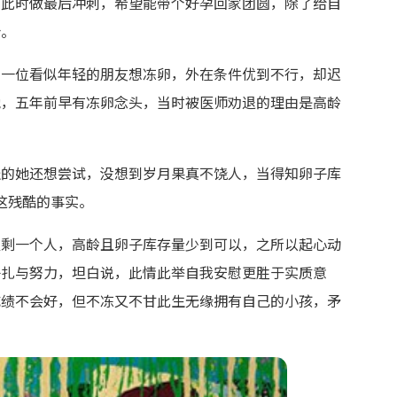
在此时做最后冲刺，希望能带个好孕回家团圆，除了给自
盼。
，一位看似年轻的朋友想冻卵，外在条件优到不行，却迟
她，五年前早有冻卵念头，当时被医师劝退的理由是高龄
轻的她还想尝试，没想到岁月果真不饶人，当得知卵子库
受这残酷的事实。
只剩一个人，高龄且卵子库存量少到可以，之所以起心动
挣扎与努力，坦白说，此情此举自我安慰更胜于实质意
成绩不会好，但不冻又不甘此生无缘拥有自己的小孩，矛