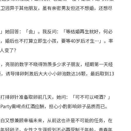
前卫迥异于其他朋友，虽有亲密男友但还不想婚，还想尽
？」她回答：「会」。我反问：「等结婚再生就好，何必
，婚后也不打算立即生小孩，要等40岁后才生…」。率
轻人变了？
63，亮丽的数字不晓得煞羡多少求子朋友，经期第一天经
，诱导排卵刺激后大大小小卵泡数达16颗，最后取到13
得打排卵针准备取卵前几天，她问：「可不可以喝酒？」
arty需喝点红酒应酬，担心小酌影响卵子品质而已。
留白又想兼顾幸福未来，从前这也许是不可能的任务，在
存年轻卵子，女性之生涯规划不必再受制于年龄，青春年