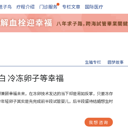
送子鸟
疗程介绍
门诊服务
专栏文章
国际医疗
生殖专栏
圆梦故事
白 冷冻卵子等幸福
想兼顾幸福未来，在冻卵技术发达的当下却是易如反掌，只要冻存
存年轻卵子其实是先完成前半段试管婴儿，后半段留待结婚想生时
我想咨询