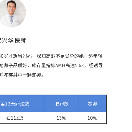
赖兴华 医师
40岁才想当妈妈，深知高龄不易受孕的她，趁年轻
她卵子品质好，库存量指标AMH高达5.63，经诱导
，并冻存其中十颗熟卵。
第12天卵泡数
取卵数
冻卵
右11左5
13颗
10颗