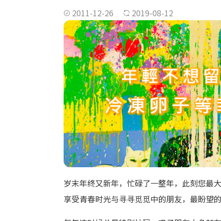
2011-12-26
2019-08-12
岁末年终又新年，忙碌了一整年，此刻您最
享受青春时光与寻寻觅觅中的朋友，最盼望