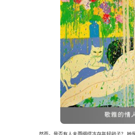
然而，是否有人未雨绸缪冻存年轻卵子？ 她