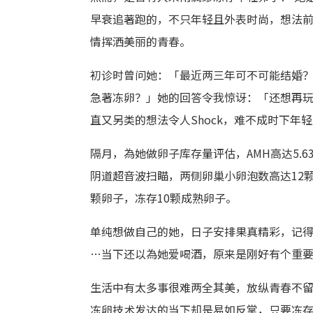
早衰追著跑的，不只年轻且外表时尚，想法
情挥洒美丽的青春。
初诊时曾问她：「最近两三年可不可能结婚
急著冻卵？」她的回答令我惊讶：「还想再玩
直又另类的想法令人Shock，难不成时下年
隔月，為她做卵子库存量评估，AMH高达5.
阴道超音波扫瞄，两侧卵巢小卵泡数高达12颗
颗卵子，冻存10颗成熟卵子。
单纯想做自己的她，日子安排果真精彩，记
…当下还以為她爱喝酒，原来是刚好有个重要P
生活中有太多事很难两全其美，放纵青春不
冻卵技术发达的当下却是易如反掌，只要冻