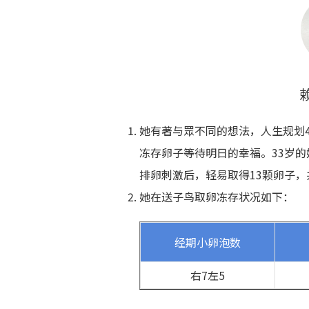
她有著与眾不同的想法，人生规划
冻存卵子等待明日的幸福。33岁的
排卵刺激后，轻易取得13颗卵子
她在送子鸟取卵冻存状况如下：
经期小卵泡数
右7左5