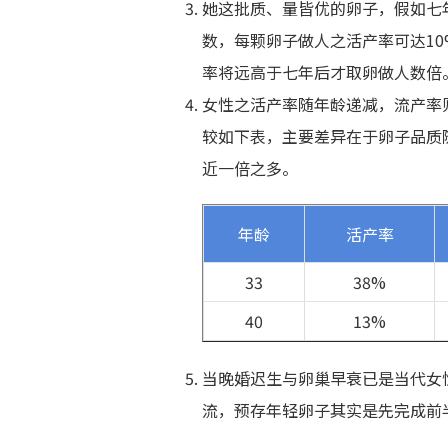
她这批质、量皆优的卵子，假如七
数，每颗卵子做人之活产率可达10
率将远高于七年后才取卵做人数倍
女性之活产率随年龄递减，流产率则
较如下表，主要差异在于卵子品质
近一倍之多。
年龄
活产率
33
38%
40
13%
当晚婚迟生与卵巢早衰已是当代女
流，预存年轻卵子其实是先完成前