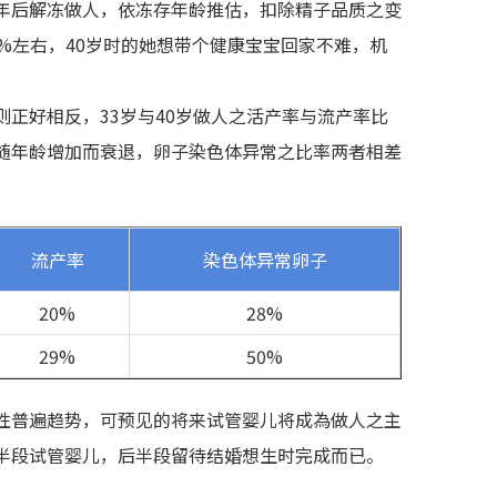
年后解冻做人，依冻存年龄推估，扣除精子品质之变
%左右，40岁时的她想带个健康宝宝回家不难，机
。
正好相反，33岁与40岁做人之活产率与流产率比
随年龄增加而衰退，卵子染色体异常之比率两者相差
流产率
染色体异常卵子
20%
28%
29%
50%
性普遍趋势，可预见的将来试管婴儿将成為做人之主
半段试管婴儿，后半段留待结婚想生时完成而已。