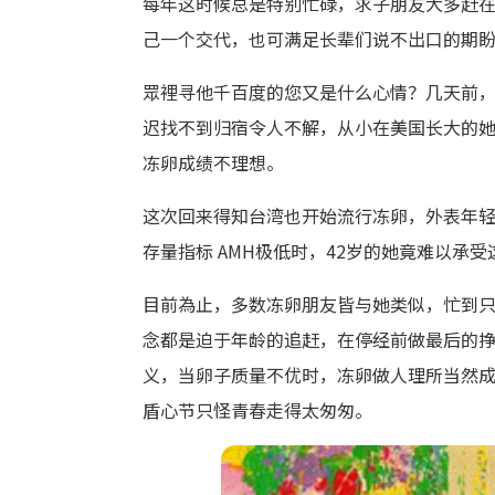
每年这时候总是特别忙碌，求子朋友大多赶
己一个交代，也可满足长辈们说不出口的期
眾裡寻他千百度的您又是什么心情？几天前
迟找不到归宿令人不解，从小在美国长大的
冻卵成绩不理想。
这次回来得知台湾也开始流行冻卵，外表年
存量指标 AMH极低时，42岁的她竟难以承
目前為止，多数冻卵朋友皆与她类似，忙到
念都是迫于年龄的追赶，在停经前做最后的
义，当卵子质量不优时，冻卵做人理所当然
盾心节只怪青春走得太匆匆。