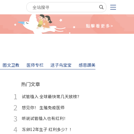
搜寻关键字
图文卫教
医师专栏
送子鸟宝宝
感恩讚美
热门文章
试管植入 全球最快第几天放榜？
想见你！ 生殖免疫医师
听说试管植入也有红利！
冻卵12年生子 红利多少？！