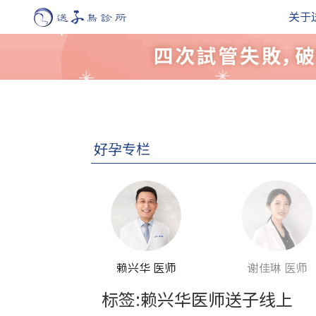
关于
好孕专栏
赖兴华 医师
谢佳琳 医师
标签:赖兴华医师送子线上