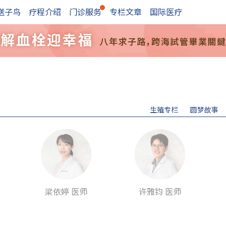
送子鸟
疗程介绍
门诊服务
专栏文章
国际医疗
生殖专栏
圆梦故事
梁依婷 医师
许雅钧 医师