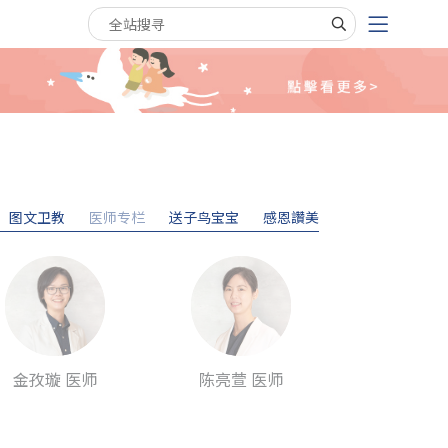
搜寻关键字
图文卫教
医师专栏
送子鸟宝宝
感恩讚美
金孜璇 医师
陈亮萱 医师