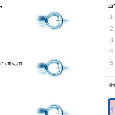
热
？
40 岁可高达百
备