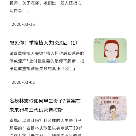
机师，关于冻卵，她们比一般人还担心
两件事：...
2020-03-16
想见你！重複植入失败过后（1）
试管重複植入失败? 植入怀孕后却总是胎
停或流产? 此时最重要的是停下脚步，找
出造成重複试管失败的真正「凶手」!
2020-03-02
名模林志玲如何早生贵子? 答案在
未来卵与三代试管普拉斯
幸福可以设计吗？什么样的人生是自己
想要的？名模林志玲虽以身示范于39岁
冻存九颗「未来卵」，唯美中不足的是...