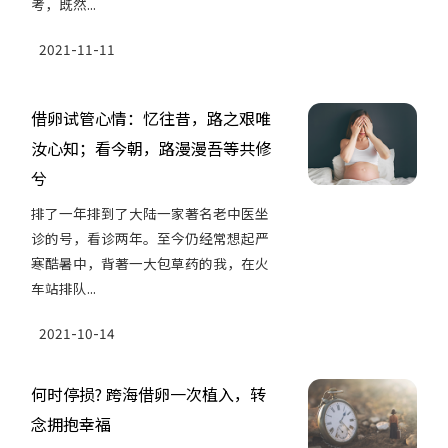
考，既然...
2021-11-11
借卵试管心情：忆往昔，路之艰唯
汝心知；看今朝，路漫漫吾等共修
兮
排了一年排到了大陆一家著名老中医坐
诊的号，看诊两年。至今仍经常想起严
寒酷暑中，背著一大包草药的我，在火
车站排队...
2021-10-14
何时停损? 跨海借卵一次植入，转
念拥抱幸福