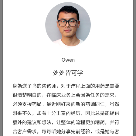
阅读全文 >
6
Owen
处处皆可学
身為送子鸟的咨询师，对于疗程上面的用药是需要
很清楚明白的，在临床业务上会因為任务的需求，
必须支援药局。最近刚好来的新的药师同仁，虽然
Bora
刚来不久，却有十分丰富的经历，因此总是能提供
送子鸟官网3.0正式上线啰！
额外的建议和想法，让整体的流程更加精简，并符
合客户需求，每每听她分享先前经验，或是她与客
送子鸟官网全新升级！3.0版携手四大崭新专栏重