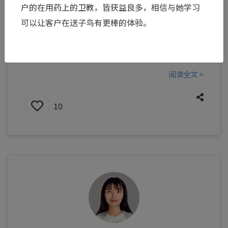
户的在用药上的卫教，皆获益良多，相信与她学习
磅登场：「从鬼门关毕业」见证奇蹟重生；
可以让客户在送子鸟有更棒的体验。
「Stork Family」温馨收錄送子鸟宝宝，以及冻卵
与捐卵者的感人手写卡片；「Truth IVF」展现最
真实的专业数据；「Truth Stork」传递创...
阅读全文 >
10