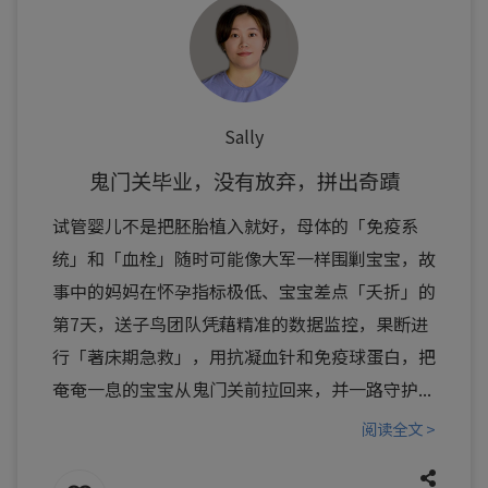
Sally
鬼门关毕业，没有放弃，拼出奇蹟
试管婴儿不是把胚胎植入就好，母体的「免疫系
统」和「血栓」随时可能像大军一样围剿宝宝，故
事中的妈妈在怀孕指标极低、宝宝差点「夭折」的
第7天，送子鸟团队凭藉精准的数据监控，果断进
行「著床期急救」，用抗凝血针和免疫球蛋白，把
奄奄一息的宝宝从鬼门关前拉回来，并一路守护...
阅读全文 >