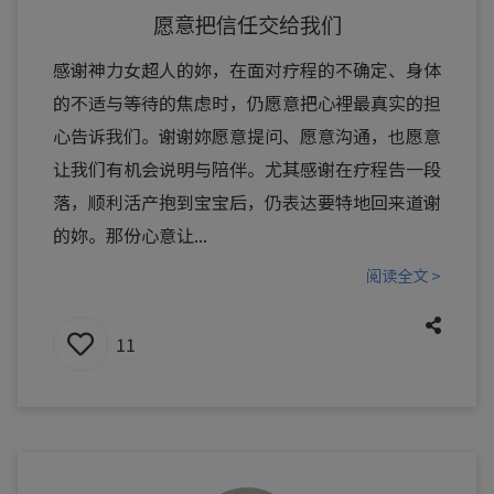
愿意把信任交给我们
感谢神力女超人的妳，在面对疗程的不确定、身体
的不适与等待的焦虑时，仍愿意把心裡最真实的担
心告诉我们。谢谢妳愿意提问、愿意沟通，也愿意
让我们有机会说明与陪伴。尤其感谢在疗程告一段
落，顺利活产抱到宝宝后，仍表达要特地回来道谢
的妳。那份心意让...
阅读全文 >
11