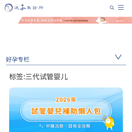
好孕专栏
标签:三代试管婴儿