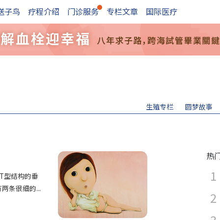
送子鸟
疗程介绍
门诊服务
专栏文章
国际医疗
生殖专栏
圆梦故事
热
T型结构的垂
条很细的...