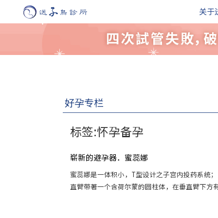
关于
好孕专栏
标签:怀孕备孕
崭新的避孕器．蜜蕊娜
蜜蕊娜是一体积小，T型设计之子宫内投药系统；
直臂带著一个含荷尔蒙的圆柱体，在垂直臂下方有两