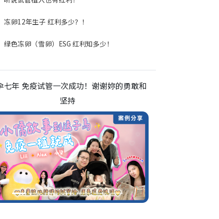
冻卵12年生子 红利多少？！
绿色冻卵（雪卵）ESG 红利知多少！
孕七年 免疫试管一次成功！谢谢妳的勇敢和
坚持