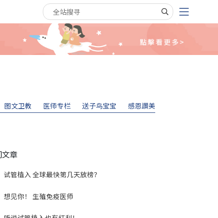
搜寻关键字
图文卫教
医师专栏
送子鸟宝宝
感恩讚美
门文章
试管植入 全球最快第几天放榜？
想见你！ 生殖免疫医师
听说试管植入也有红利！