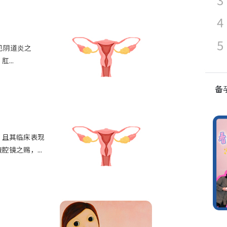
常见阴道炎之
...
备
，且其临床表现
镜之赐，...