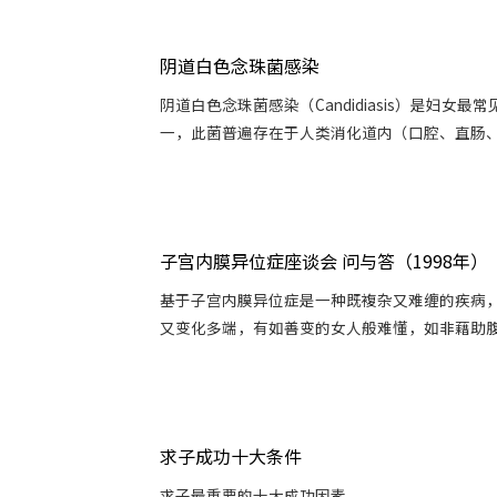
阴道白色念珠菌感染
阴道白色念珠菌感染（Candidiasis）是妇女最
一，此菌普遍存在于人类消化道内（口腔、直肠、肛
子宫内膜异位症座谈会 问与答（1998年）
基于子宫内膜异位症是一种既複杂又难缠的疾病
又变化多端，有如善变的女人般难懂，如非藉助腹腔
求子成功十大条件
求子最重要的十大成功因素