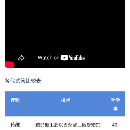
各代试管比较表
疗程
技术
怀孕
率
传统
40-
・精卵取出后以自然或显微受精形