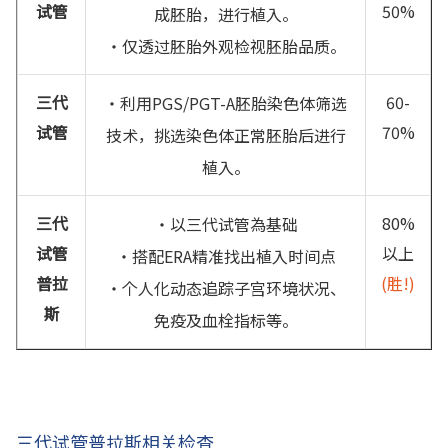
试管
50%
成胚胎，进行植入。
・仅透过胚胎外观检视胚胎品质。
三代
60-
・利用PGS/PGT-A胚胎染色体筛选
试管
70%
技术，挑选染色体正常胚胎后进行
植入。
三代
80%
・以三代试管為基础
试管
以上
・搭配ERA精准找出植入时间点
普拉
(胜!)
・个人化动态追踪子宫环境状况、
斯
免疫及血栓指标等。
三代试管普拉斯相关检查