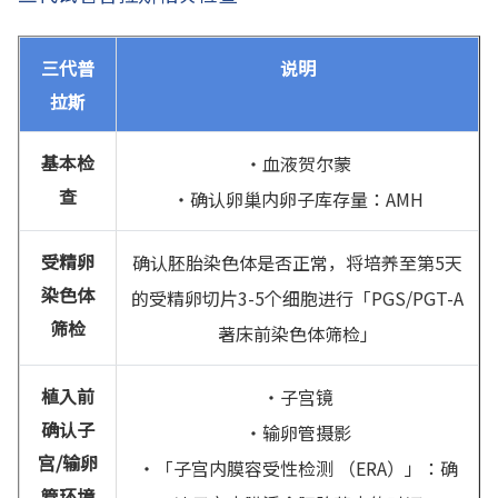
三代普
说明
拉斯
基本检
・血液贺尔蒙
查
・确认卵巢内卵子库存量：AMH
受精卵
确认胚胎染色体是否正常，将培养至第5天
染色体
的受精卵切片3-5个细胞进行「PGS/PGT-A
筛检
著床前染色体筛检」
植入前
・子宫镜
确认子
・输卵管摄影
宫/输卵
・「子宫内膜容受性检测 （ERA）」：确
管环境