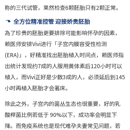
称的三代试管，果然检查6颗胚胎只有2颗正常。
全方位精准控管 迎接娇贵胚胎
為了珍贵的胚胎更要排除可能影响怀孕的因素，
赖医师安排Vivi进行「子宫内膜容受性检测
(ERA)」，好精准找出胚胎植入时间点，赖医师指
出统计发现约7成的人服用黄体素后120小时可以
植入，而Vivi正好是少数3成的人，必须延后到145
小时再植入胚胎才会著床。
除此之外，子宫内的菌丛生态也很重要，好的乳
酸桿菌比例若低于 90%以下，成功率会明显下
降。而免疫系统也是现代难孕夫妻常见问题，若