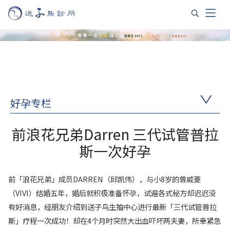
好孕专栏
前浪花兄弟Darren 三代试管普拉
斯一次好孕
前「浪花兄弟」成员DARREN（邱凯伟），与小8岁的曾威菱
（VIVI）结婚五年，婚后就积极准备怀孕，试遍各式秘方却迟迟没
有好消息，经朋友介绍到送子鸟生殖中心进行最新「三代试管普拉
斯」疗程一次成功！却在4个月时突然大出血吓坏两夫妻，所幸紧急