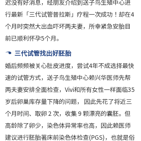
迟没有好消息，经朋友介绍到送子鸟生殖中心进
行最新「三代试管普拉斯」疗程一次成功！却在4
个月时突然大出血吓坏两夫妻，所幸紧急安胎目
前已顺利怀孕5个月。
三代试管找出好胚胎
婚后频频被关心肚皮进度，尝试4年不成选择最快
速的试管方式，送子鸟生殖中心赖兴华医师先帮
两夫妻安排全面检查，Vivi和所有女性一样面临35
岁后卵巢库存量下降的问题， 因此先花了将近三
个月时间、取卵 2 次，收集 9 颗漂亮的囊胚。但
高龄除了卵少，染色体异常率也高，因此赖医师
建议进行胚胎著床前染色体检查(PGS)，也就是俗