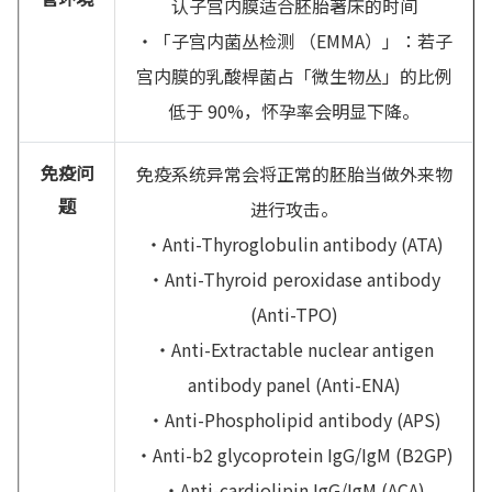
认子宫内膜适合胚胎著床的时间
・「子宫内菌丛检测 （EMMA）」：若子
宫内膜的乳酸桿菌占「微生物丛」的比例
低于 90%，怀孕率会明显下降。
免疫问
免疫系统异常会将正常的胚胎当做外来物
题
进行攻击。
・Anti-Thyroglobulin antibody (ATA)
・Anti-Thyroid peroxidase antibody
(Anti-TPO)
・Anti-Extractable nuclear antigen
antibody panel (Anti-ENA)
・Anti-Phospholipid antibody (APS)
・Anti-b2 glycoprotein IgG/IgM (B2GP)
・Anti-cardiolipin IgG/IgM (ACA)