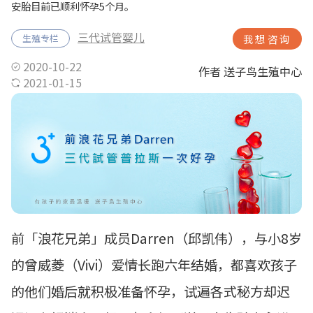
安胎目前已顺利怀孕5个月。
三代试管婴儿
生殖专栏
我想咨询
2020-10-22
作者 送子鸟生殖中心
2021-01-15
前「浪花兄弟」成员Darren（邱凯伟），与小8岁
的曾威菱（Vivi）爱情长跑六年结婚，都喜欢孩子
的他们婚后就积极准备怀孕，试遍各式秘方却迟