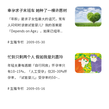
幸孕求子末班车 她种了一棵许愿树
「年龄」是求子女性最大的诅咒，常有
人问何时该做试管婴儿？我的答案是
「Depends on Age」，如果已经年...
生殖专栏
2009-05-30
忙到只剩两个人 假如我是刘嘉玲
年轻夫妻每週期「自行同房」怀孕率只
有10~15%，「人工受孕」仅20~30%怀
孕率，「试管婴儿」受孕率约50~...
生殖专栏
2009-05-16