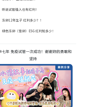
听说试管植入也有红利！
冻卵12年生子 红利多少？！
绿色冻卵（雪卵）ESG 红利知多少！
孕七年 免疫试管一次成功！谢谢妳的勇敢和
坚持