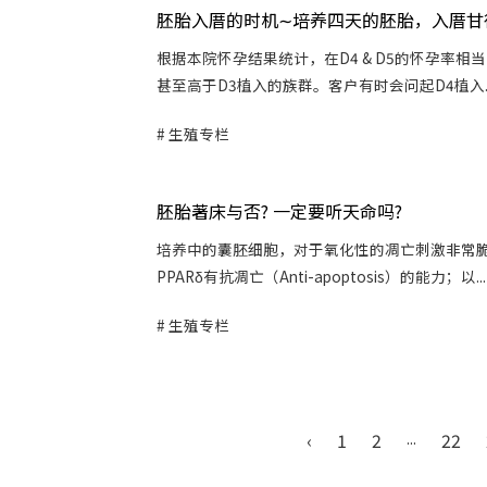
胚胎入厝的时机∼培养四天的胚胎，入厝甘
根据本院怀孕结果统计，在D4 & D5的怀孕率相当
甚至高于D3植入的族群。客户有时会问起D4植入..
生殖专栏
胚胎著床与否? 一定要听天命吗?
培养中的囊胚细胞，对于氧化性的凋亡刺激非常
PPARδ有抗凋亡（Anti-apoptosis）的能力；以...
生殖专栏
‹
1
2
...
22