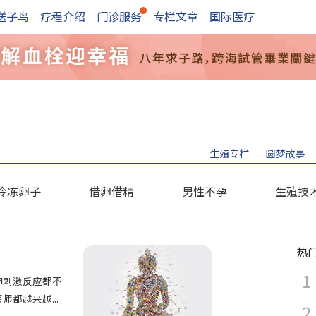
送子鸟
疗程介绍
门诊服务
专栏文章
国际医疗
生殖专栏
圆梦故事
冷冻卵子
借卵借精
男性不孕
生殖技
热
）
卵刺激反应都不
都越来越...