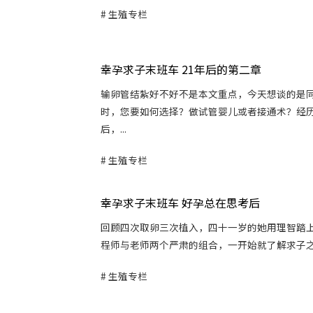
生殖专栏
幸孕求子末班车 21年后的第二章
输卵管结紮好不好不是本文重点，今天想谈的是
时，您要如何选择？做试管婴儿或者接通术？经
后，...
生殖专栏
幸孕求子末班车 好孕总在思考后
回顾四次取卵三次植入，四十一岁的她用理智踏
程师与老师两个严肃的组合，一开始就了解求子之路
生殖专栏