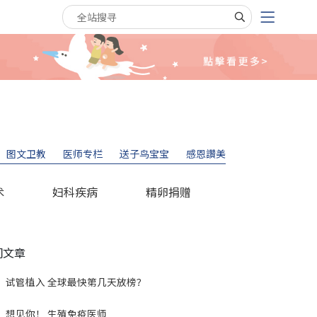
搜寻关键字
图文卫教
医师专栏
送子鸟宝宝
感恩讚美
术
妇科疾病
精卵捐赠
门文章
试管植入 全球最快第几天放榜？
想见你！ 生殖免疫医师