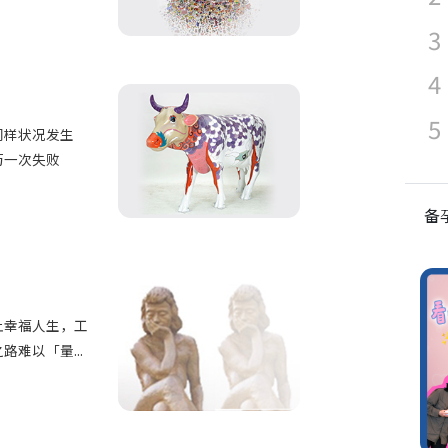
同样状况发生
历一次失败
备
上幸福人生，工
难以「量...