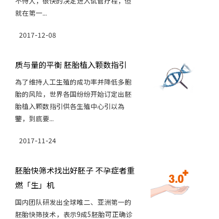
不待人，很快的决定进入试管疗程，但
就在第一...
2017-12-08
质与量的平衡 胚胎植入颗数指引
為了维持人工生殖的成功率并降低多胞
胎的风险，世界各国纷纷开始订定出胚
胎植入颗数指引供各生殖中心引以為
鑒，到底要...
2017-11-24
胚胎快筛术找出好胚子 不孕症者重
燃「生」机
国内团队研发出全球唯二、亚洲第一的
胚胎快筛技术，表示9成5胚胎可正确诊